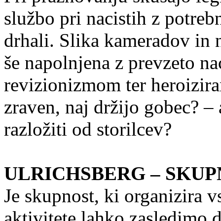
službo pri nacistih z potreb
drhali. Slika kameradov in 
še napolnjena z prevzeto na
revizionizmom ter heroiziranj
zraven, naj držijo gobec? – a
razložiti od storilcev?
ULRICHSBERG – SKUP
Je skupnost, ki organizira 
aktivitete lahko zasledimo