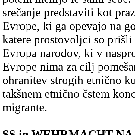
srečanje predstaviti kot pr
Evrope, ki ga opevajo na go
katere prostovoljci so prišl
Evropa narodov, ki v naspr
Evrope nima za cilj pomeša
ohranitev strogih etnično k
takšnem etnično čstem konce
migrante.
SS in WEHRMACHT NA 