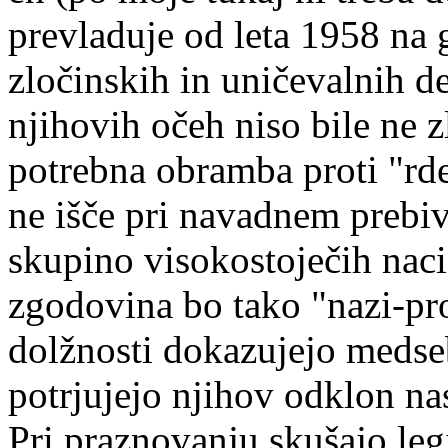
prevladuje od leta 1958 na 
zločinskih in uničevalnih d
njihovih očeh niso bile ne z
potrebna obramba proti "rde
ne išče pri navadnem prebi
skupino visokostoječih naci
zgodovina bo tako "nazi-pro
dolžnosti dokazujejo medse
potrjujejo njihov odklon na
Pri praznovanju skušajo leg