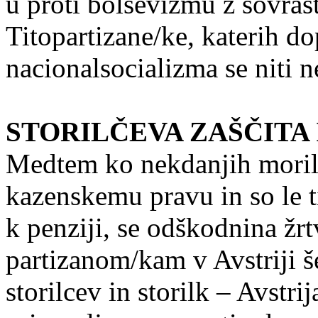
u proti bolševizmu z sovra
Titopartizane/ke, katerih d
nacionalsocializma se niti 
STORILČEVA ZAŠČITA
Medtem ko nekdanjih morilc
kazenskemu pravu in so le ti
k penziji, se odškodnina žr
partizanom/kam v Avstriji 
storilcev in storilk – Avstr