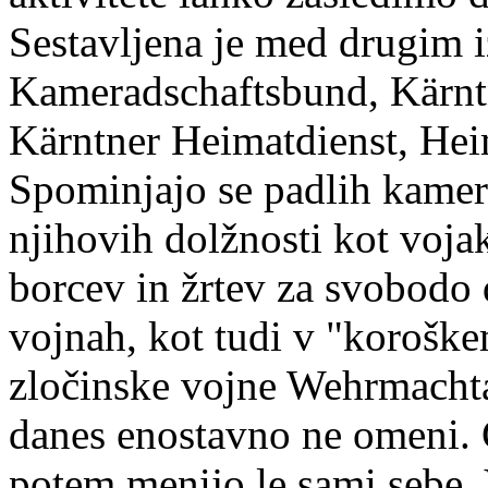
Sestavljena je med drugim i
Kameradschaftsbund, Kärn
Kärntner Heimatdienst, Hei
Spominjajo se padlih kamer
njihovih dolžnosti kot vojak
borcev in žrtev za svobodo
vojnah, kot tudi v "korošk
zločinske vojne Wehrmachta
danes enostavno ne omeni. 
potem menijo le sami sebe. V