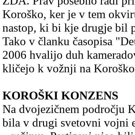
ZDA. Prav posebno radi pr
Koroško, ker je v tem okvi
nastop, ki bi kje drugje bi
Tako v članku časopisa "D
2006 hvalijo duh kameradov
kličejo k vožnji na Koroško
KOROŠKI KONZENS
Na dvojezičnem področju Kor
bila v drugi svetovni vojni