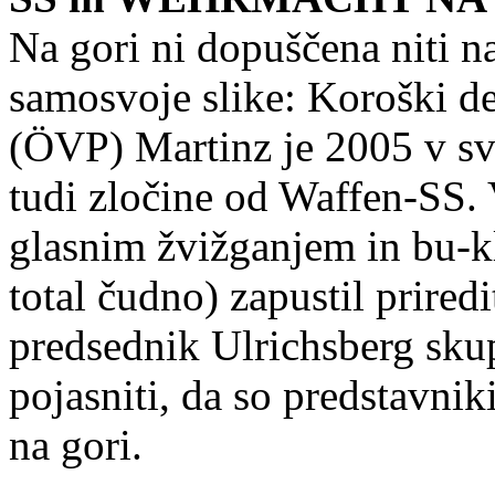
Na gori ni dopuščena niti naj
samosvoje slike: Koroški de
(ÖVP) Martinz je 2005 v sv
tudi zločine od Waffen-SS. 
glasnim žvižganjem in bu-kl
total čudno) zapustil priredi
predsednik Ulrichsberg sku
pojasniti, da so predstavni
na gori.