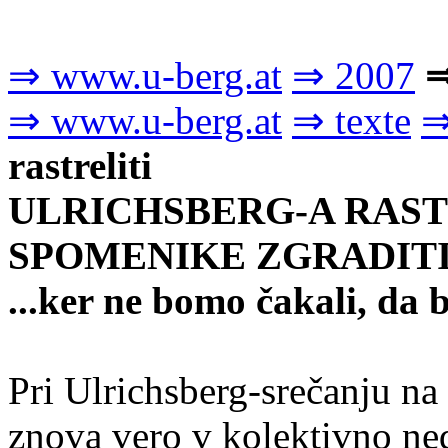
⇒ www.u-berg.at
⇒ 2007
⇒
⇒ www.u-berg.at
⇒ texte
⇒
rastreliti
ULRICHSBERG-A RAST
SPOMENIKE ZGRADITI
...ker ne bomo čakali, da
Pri Ulrichsberg-srečanju na
znova vero v kolektivno ned